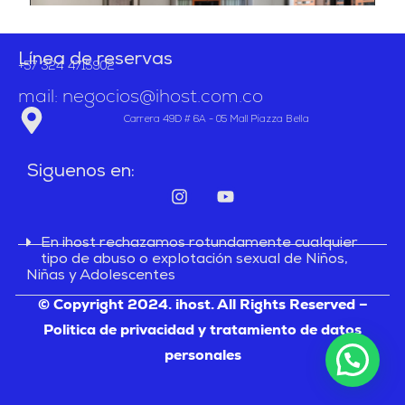
Línea de reservas
+57 324 4715902
mail: negocios@ihost.com.co
Carrera 49D # 6A - 05 Mall Piazza Bella
Siguenos en:
I
Y
n
o
s
u
t
t
En ihost rechazamos rotundamente cualquier
a
u
tipo de abuso o explotación sexual de Niños,
Niñas y Adolescentes
g
b
r
e
© Copyright 2024. ihost. All Rights Reserved –
a
Politica de privacidad y tratamiento de datos
m
personales